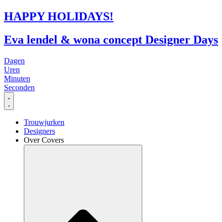
Ga
HAPPY HOLIDAYS!
naar
de
Eva lendel & wona concept Designer Days
inhoud
Dagen
Uren
Minuten
Seconden
Trouwjurken
Designers
Over Covers